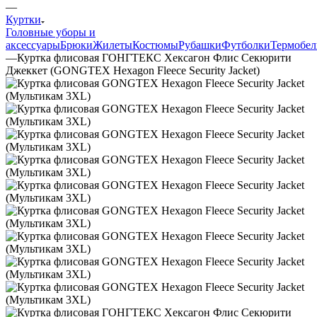
—
Куртки
Головные уборы и
аксессуары
Брюки
Жилеты
Костюмы
Рубашки
Футболки
Термобел
—
Куртка флисовая ГОНГТЕКС Хексагон Флис Секюрити
Джеккет (GONGTEX Hexagon Fleece Security Jacket)