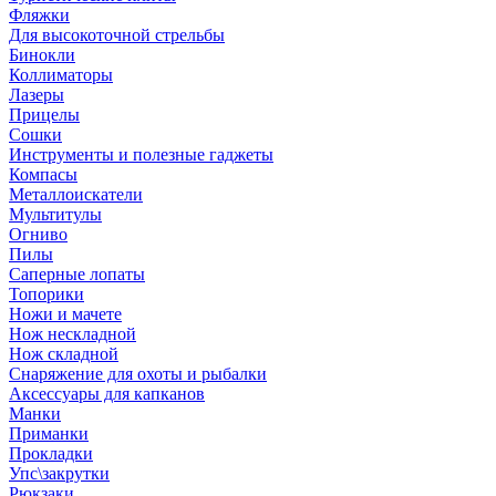
Фляжки
Для высокоточной стрельбы
Бинокли
Коллиматоры
Лазеры
Прицелы
Сошки
Инструменты и полезные гаджеты
Компасы
Металлоискатели
Мультитулы
Огниво
Пилы
Саперные лопаты
Топорики
Ножи и мачете
Нож нескладной
Нож складной
Снаряжение для охоты и рыбалки
Аксессуары для капканов
Манки
Приманки
Прокладки
Упс\закрутки
Рюкзаки