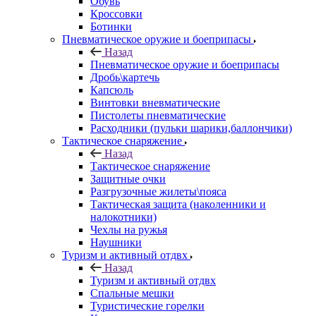
Обувь
Кроссовки
Ботинки
Пневматическое оружие и боеприпасы
Назад
Пневматическое оружие и боеприпасы
Дробь\картечь
Капсюль
Винтовки вневматические
Пистолеты пневматические
Расходники (пульки шарики,баллончики)
Тактическое снаряжение
Назад
Тактическое снаряжение
Защитные очки
Разгрузочные жилеты\пояса
Тактическая защита (наколенники и
налокотники)
Чехлы на ружья
Наушники
Туризм и активный отдвх
Назад
Туризм и активный отдвх
Спальные мешки
Туристические горелки