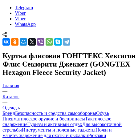
Telegram
Viber
Viber
WhatsApp
Куртка флисовая ГОНГТЕКС Хексагон
Флис Секюрити Джеккет (GONGTEX
Hexagon Fleece Security Jacket)
Главная
—
Каталог
—
Одежда
Бренд
Безопасность и средства самообороны
Обувь
Пневматическое оружие и боеприпасы
Тактическое
снаряжение
Туризм и активный отдвх
Для высокоточной
стрельбы
Инструменты и полезные гаджеты
Ножи и
мачете
Снаряжение для охоты и рыбалки
Рюкзаки