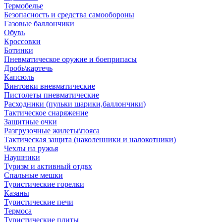
Термобелье
Безопасность и средства самообороны
Газовые баллончики
Обувь
Кроссовки
Ботинки
Пневматическое оружие и боеприпасы
Дробь\картечь
Капсюль
Винтовки вневматические
Пистолеты пневматические
Расходники (пульки шарики,баллончики)
Тактическое снаряжение
Защитные очки
Разгрузочные жилеты\пояса
Тактическая защита (наколенники и налокотники)
Чехлы на ружья
Наушники
Туризм и активный отдвх
Спальные мешки
Туристические горелки
Казаны
Туристические печи
Термоса
Туристические плиты