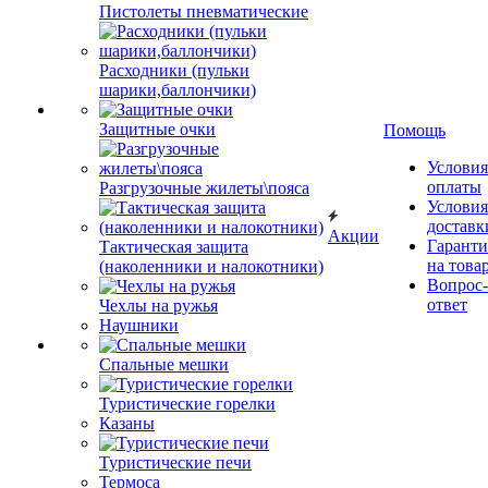
Пистолеты пневматические
Расходники (пульки
шарики,баллончики)
Защитные очки
Помощь
Условия
оплаты
Разгрузочные жилеты\пояса
Условия
доставк
Акции
Гаранти
Тактическая защита
на това
(наколенники и налокотники)
Вопрос-
ответ
Чехлы на ружья
Наушники
Спальные мешки
Туристические горелки
Казаны
Туристические печи
Термоса