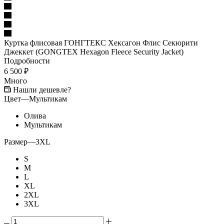
Куртка флисовая ГОНГТЕКС Хексагон Флис Секюрити
Джеккет (GONGTEX Hexagon Fleece Security Jacket)
Подробности
6 500
₽
Много
Нашли дешевле?
Цвет
—
Мультикам
Олива
Мультикам
Размер
—
3XL
S
M
L
XL
2XL
3XL