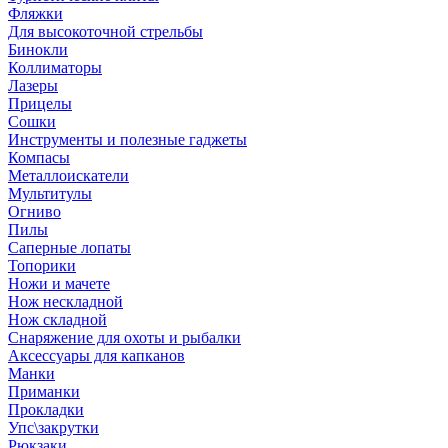
Фляжки
Для высокоточной стрельбы
Бинокли
Коллиматоры
Лазеры
Прицелы
Сошки
Инструменты и полезные гаджеты
Компасы
Металлоискатели
Мультитулы
Огниво
Пилы
Саперные лопаты
Топорики
Ножи и мачете
Нож нескладной
Нож складной
Снаряжение для охоты и рыбалки
Аксессуары для капканов
Манки
Приманки
Прокладки
Упс\закрутки
Рюкзаки