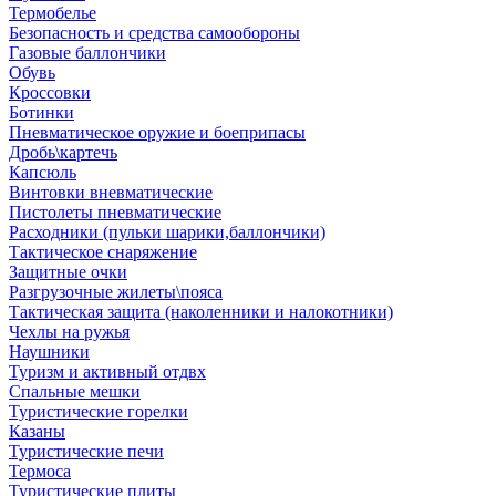
Термобелье
Безопасность и средства самообороны
Газовые баллончики
Обувь
Кроссовки
Ботинки
Пневматическое оружие и боеприпасы
Дробь\картечь
Капсюль
Винтовки вневматические
Пистолеты пневматические
Расходники (пульки шарики,баллончики)
Тактическое снаряжение
Защитные очки
Разгрузочные жилеты\пояса
Тактическая защита (наколенники и налокотники)
Чехлы на ружья
Наушники
Туризм и активный отдвх
Спальные мешки
Туристические горелки
Казаны
Туристические печи
Термоса
Туристические плиты